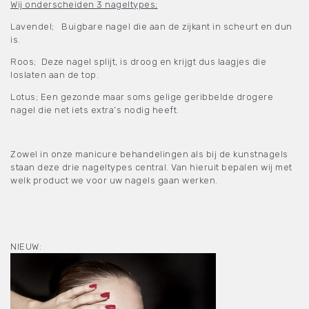
Wij onderscheiden 3 nageltypes;
Lavendel; Buigbare nagel die aan de zijkant in scheurt en dun
is.
Roos; Deze nagel splijt, is droog en krijgt dus laagjes die
loslaten aan de top.
Lotus; Een gezonde maar soms gelige geribbelde drogere
nagel die net iets extra’s nodig heeft.
Zowel in onze manicure behandelingen als bij de kunstnagels
staan deze drie nageltypes central. Van hieruit bepalen wij met
welk product we voor uw nagels gaan werken.
NIEUW: