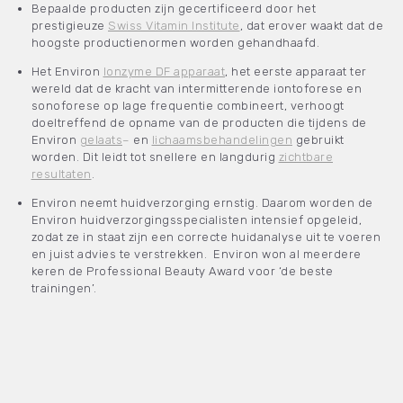
Bepaalde producten zijn gecertificeerd door het
prestigieuze
Swiss Vitamin Institute
, dat erover waakt dat de
hoogste productienormen worden gehandhaafd.
Het Environ
Ionzyme DF apparaat
, het eerste apparaat ter
wereld dat de kracht van intermitterende iontoforese en
sonoforese op lage frequentie combineert, verhoogt
doeltreffend de opname van de producten die tijdens de
Environ
gelaats
–
en
lichaamsbehandelingen
gebruikt
worden. Dit leidt tot snellere en langdurig
zichtbare
resultaten
.
Environ neemt huidverzorging ernstig. Daarom worden de
Environ huidverzorgingsspecialisten intensief opgeleid,
zodat ze in staat zijn een correcte huidanalyse uit te voeren
en juist advies te verstrekken. Environ won al meerdere
keren de Professional Beauty Award voor ‘de beste
trainingen’.