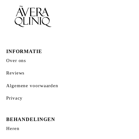
gekozen
worden
op
de
productpagina
INFORMATIE
Over ons
Reviews
Algemene voorwaarden
Privacy
BEHANDELINGEN
Heren