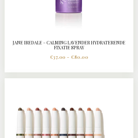
JANE IREDALE – CALMING LAVENDER HYDRATERENDE
BUY NOW
DETAILS
FIXATIE SPRAY
€
37.00
-
€
80.00
Prijsklasse:
€37.00
Dit
tot
product
€80.00
heeft
meerdere
variaties.
Deze
optie
kan
gekozen
worden
op
de
productpagina