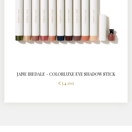
JANE IREDALE – COLORLUXE EYE SHADOW STICK
BUY NOW
DETAILS
€
34.00
Dit
product
heeft
meerdere
variaties.
Deze
optie
kan