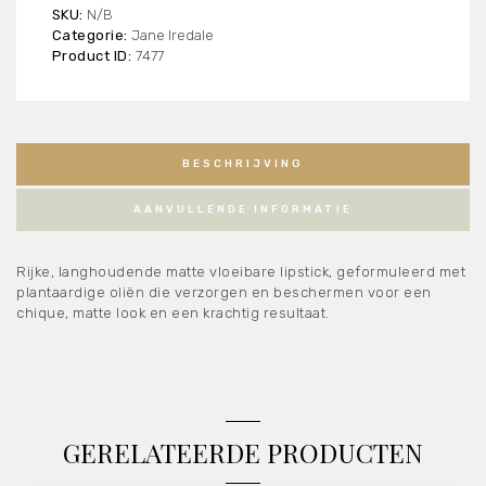
Beyond
SKU:
N/B
Matte
Categorie:
Jane Iredale
Lip
Product ID:
7477
Stain
aantal
BESCHRIJVING
AANVULLENDE INFORMATIE
Rijke, langhoudende matte vloeibare lipstick, geformuleerd met
plantaardige oliën die verzorgen en beschermen voor een
chique, matte look en een krachtig resultaat.
GERELATEERDE PRODUCTEN