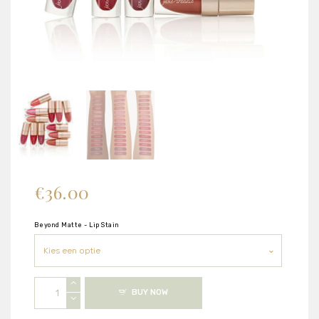
€
36.00
Beyond Matte - Lip Stain
Jane
BUY NOW
Iredale
-