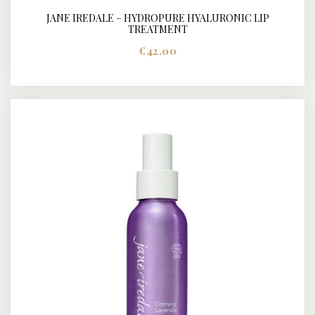
JANE IREDALE – HYDROPURE HYALURONIC LIP
BUY NOW
DETAILS
TREATMENT
€
42.00