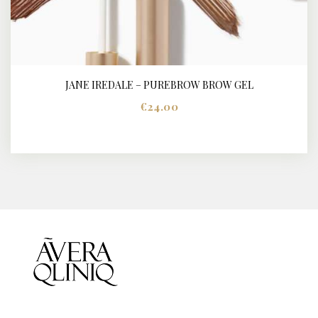
JANE IREDALE – PUREBROW BROW GEL
BUY NOW
DETAILS
€
24.00
Dit
product
heeft
meerdere
variaties.
Deze
optie
kan
gekozen
worden
op
de
productpagina