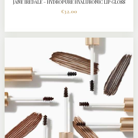
JANE IREDALE – HYDROPURE HYALURONIC LIP GLOSS
BUY NOW
DETAILS
€
32.00
Dit
product
heeft
meerdere
variaties.
Deze
optie
kan
gekozen
worden
op
de
productpagina