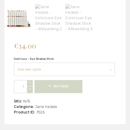
€
34.00
Colorluxe - Eye Shadow Stick
Jane
BUY NOW
Iredale
-
Colorluxe
SKU:
N/B
Eye
Categorie:
Jane Iredale
Shadow
Product ID:
7526
Stick
aantal