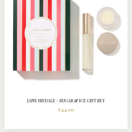
JANE IREDALE – SUGAR & ICE GIFT SET
BUY NOW
DETAILS
€
44.00