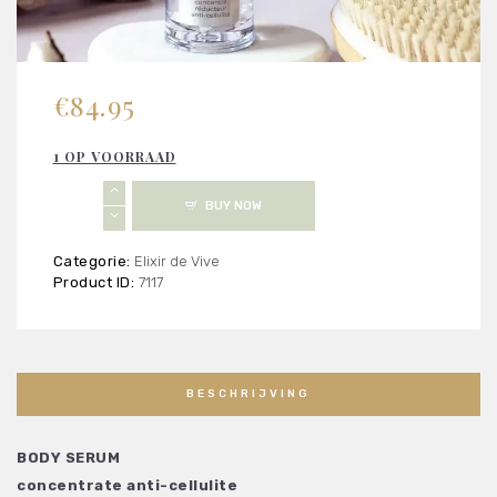
€
84.95
1 OP VOORRAAD
Elixir
BUY NOW
de
Vive
Body
Categorie:
Elixir de Vive
Serum
Product ID:
7117
-
concentrate
anti-
cellulite
aantal
BESCHRIJVING
BODY SERUM
concentrate anti-cellulite