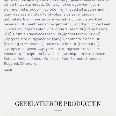
als de irritatie aanhoudt. Contact met de ogen vermijden.
Wanneer het product in de ogen komt, goed uitspoelen met
lauw kraanwater. Uitsluitend volgens de aanwijzingen
gebruiken. Niet in een andere verpakking overgieten. Koel
bewaren. SPF aanbrengen na gebruik bij langdurig contact met
UV-stralen. Ingrediënten Vitis Vinifera Seed Oil (Grape Seed Oil
31%), Prunus Armeniaca Kernel Oil (Apricot Kernel Oil 27%),
Caprylic/Capric Triglyceride (24%), Oenothera Biennis Oil
(Evening Primerose Oil), Cocos Nucifera Oil (Coconut Oil),
Dipropylene Glycol, Caprylic/Capric Triglyceride, Sodium
Ascorbate, Tocopherol (Vitamin E), Commiphora Mukul Resin
Extract, Retinol, Coleus Forskohlii Root Extract, Limonene,
Eugenol, Citronellol.
54ML
GERELATEERDE PRODUCTEN