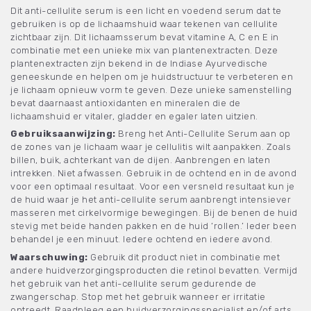
Dit anti-cellulite serum is een licht en voedend serum dat te
gebruiken is op de lichaamshuid waar tekenen van cellulite
zichtbaar zijn. Dit lichaamsserum bevat vitamine A, C en E in
combinatie met een unieke mix van plantenextracten. Deze
plantenextracten zijn bekend in de Indiase Ayurvedische
geneeskunde en helpen om je huidstructuur te verbeteren en
je lichaam opnieuw vorm te geven. Deze unieke samenstelling
bevat daarnaast antioxidanten en mineralen die de
lichaamshuid er vitaler, gladder en egaler laten uitzien.
Gebruiksaanwijzing:
Breng het Anti-Cellulite Serum aan op
de zones van je lichaam waar je cellulitis wilt aanpakken. Zoals
billen, buik, achterkant van de dijen. Aanbrengen en laten
intrekken. Niet afwassen. Gebruik in de ochtend en in de avond
voor een optimaal resultaat. Voor een versneld resultaat kun je
de huid waar je het anti-cellulite serum aanbrengt intensiever
masseren met cirkelvormige bewegingen. Bij de benen de huid
stevig met beide handen pakken en de huid ‘rollen.’ Ieder been
behandel je een minuut. Iedere ochtend en iedere avond.
Waarschuwing:
Gebruik dit product niet in combinatie met
andere huidverzorgingsproducten die retinol bevatten. Vermijd
het gebruik van het anti-cellulite serum gedurende de
zwangerschap. Stop met het gebruik wanneer er irritatie
optreedt. Raadpleeg een huidverzorgingsspecialist en/of arts