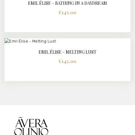
EMIL ÉLISE – BATHING IN A DAYDREAM
BUY NOW
DETAILS
€
145.00
EMIL ÉLISE – MELTING LUST
BUY NOW
DETAILS
€
145.00