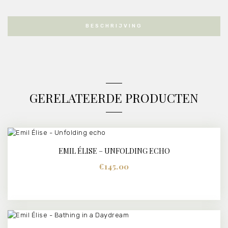
BESCHRIJVING
GERELATEERDE PRODUCTEN
EMIL ÉLISE – UNFOLDING ECHO
BUY NOW
DETAILS
€
145.00