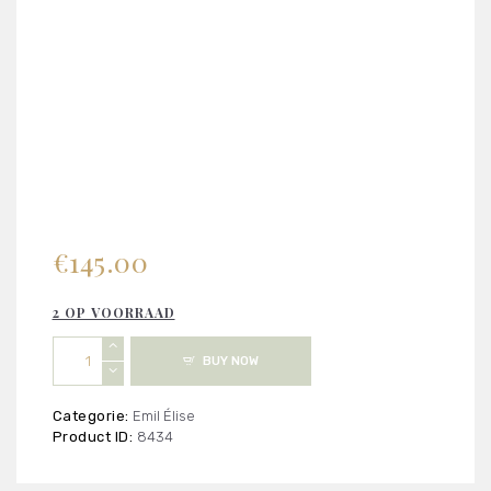
€
145.00
2 OP VOORRAAD
Emil
BUY NOW
Élise
-
Dancing
Categorie:
Emil Élise
on
Product ID:
8434
Goosebumps
aantal