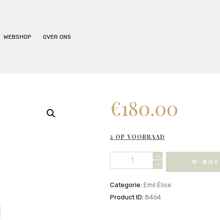
BEHANDELINGEN
PRIJSLIJST
WEBSHOP
OVER ONS
WEBSHOP
OVER ONS
€
180.00
2 OP VOORRAAD
Emil
BUY
Élise
-
Categorie:
Emil Élise
Lucid
Product ID:
8464
Dream
Extrait