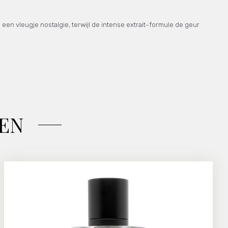
en vleugje nostalgie, terwijl de intense extrait-formule de geur
EN