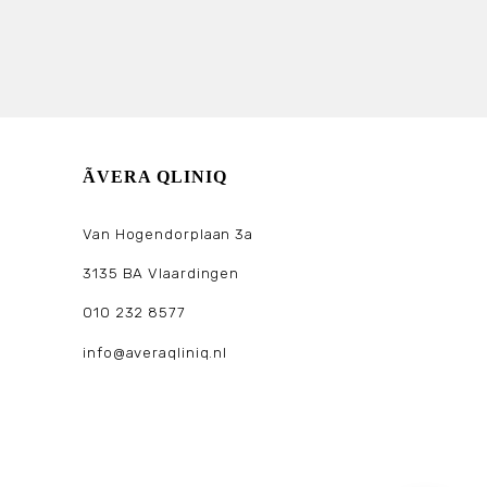
ÃVERA QLINIQ
Van Hogendorplaan 3a
3135 BA Vlaardingen
010 232 8577
info@averaqliniq.nl