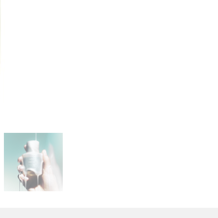
de
Parfum
aantal