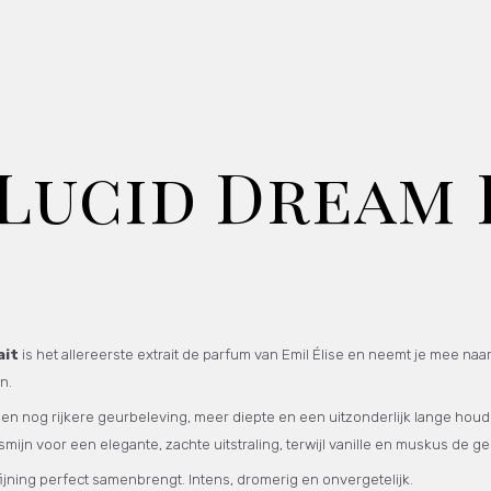
– Lucid Dream
ait
is het allereerste extrait de parfum van Emil Élise en neemt je mee 
n.
een nog rijkere geurbeleving, meer diepte en een uitzonderlijk lange hou
smijn voor een elegante, zachte uitstraling, terwijl vanille en muskus de 
ijning perfect samenbrengt. Intens, dromerig en onvergetelijk.