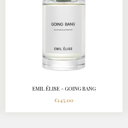
EMIL ÉLISE – GOING BANG
BUY NOW
DETAILS
€
145.00