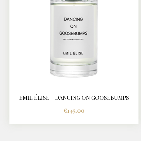
EMIL ÉLISE – DANCING ON GOOSEBUMPS
BUY NOW
DETAILS
€
145.00