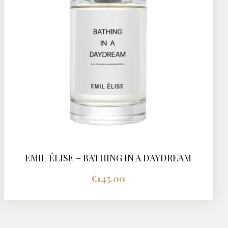
EMIL ÉLISE – BATHING IN A DAYDREAM
BUY NOW
DETAILS
€
145.00