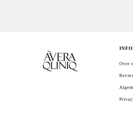
INF
Over 
Revie
Algem
Privac