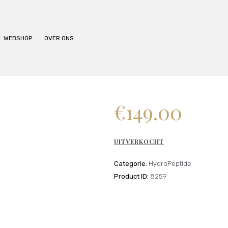
BEHANDELINGEN
PRIJSLIJST
WEBSHOP
OVER ONS
WEBSHOP
OVER ONS
€
149.00
UITVERKOCHT
Categorie:
HydroPeptide
Product ID:
8259