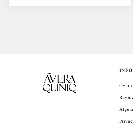
INF
Over 
Revie
Algem
Privac