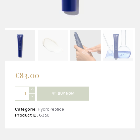
€
83.00
HydroPeptide
BUY NOW
-
Face
Lift
Categorie:
HydroPeptide
aantal
Product ID:
8360