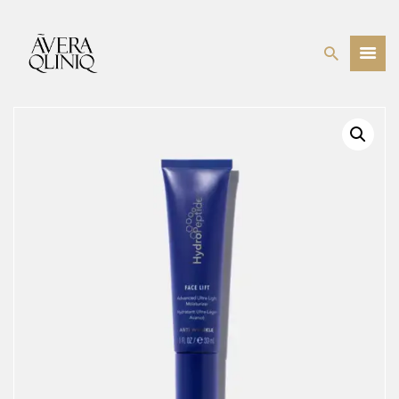
BEHANDELINGEN
PRIJSLIJST
WEBSHOP
OVER ONS