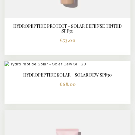
HYDROPEPTIDE PROTECT – SOLAR DEFENSE TINTED
BUY NOW
DETAILS
SPF30
€
53.00
HYDROPEPTIDE SOLAR – SOLAR DEW SPF30
BUY NOW
DETAILS
€
68.00