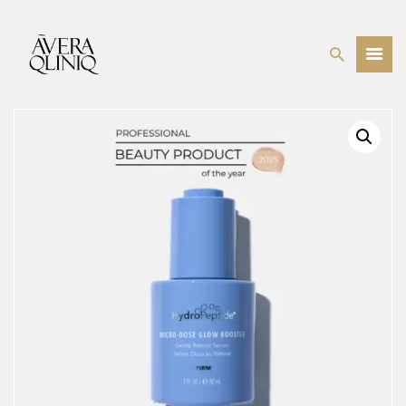
BEHANDELINGEN
PRIJSLIJST
WEBSHOP
OVER ONS