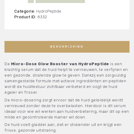
Micro-
Dose
Categorie:
HydroPeptide
Glow
Product ID:
8332
Booster
aantal
BESCHRIJVING
De
Micro-Dose Glow Booster van HydroPeptide
is een
krachtig serum dat de huid helpt te vernieuwen, te verfijnen en
een gezonde, stralende glow te geven. Dankzij een zorgvuldig
samengestelde formule met actieve ingrediënten en peptiden
wordt de huidtextuur zichtbaar verbeterd en oogt de huid
egaler en frisser.
De micro-dosering zorgt ervoor dat de huid geleidelijk wordt
vernieuwd zonder deze te overbelasten. Hierdoor is dit serum
ideaal voor wie wil werken aan huidverbetering, maar dit op een
milde en gecontroleerde manier wil doen.
De huid voelt gladder aan, ziet er stralender uit en krijgt een
frisse, gezonde uitstraling.