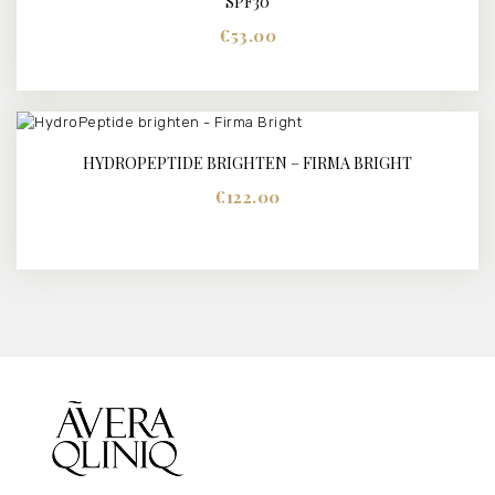
SPF30
€
53.00
HYDROPEPTIDE BRIGHTEN – FIRMA BRIGHT
BUY NOW
DETAILS
€
122.00