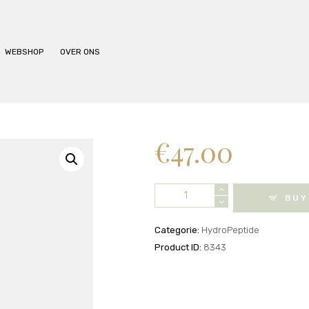
BEHANDELINGEN
PRIJSLIJST
WEBSHOP
OVER ONS
WEBSHOP
OVER ONS
€
47.00
HydroPeptide
BUY
-
Pre-
Categorie:
HydroPeptide
Treatment
Product ID:
8343
Toner
aantal