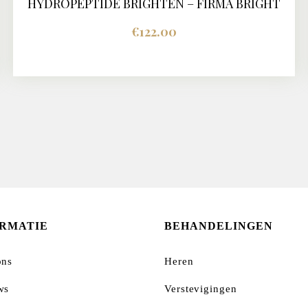
HYDROPEPTIDE BRIGHTEN – FIRMA BRIGHT
BUY NOW
DETAILS
€
122.00
ORMATIE
BEHANDELINGEN
ons
Heren
ws
Verstevigingen