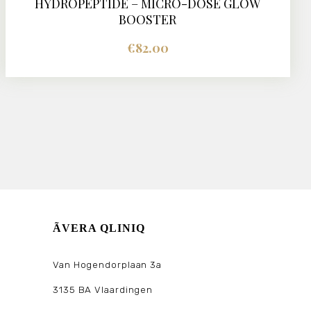
HYDROPEPTIDE – MICRO-DOSE GLOW
BUY NOW
DETAILS
BOOSTER
€
82.00
ÃVERA QLINIQ
Van Hogendorplaan 3a
3135 BA Vlaardingen