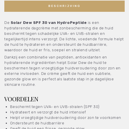
BESCHRIJVING
De
Solar Dew SPF 30 van HydroPeptide
is een
hydraterende dagcrème met zonbescherming die de huid
beschermt tegen schadelijke UVA- en UVB-stralen en
tegelijkertijd intens verzorgt. De lichte, voedende formule helpt
de huid te hydrateren en ondersteunt de huidbarrière,
waardoor de huid er fris, soepel en stralend uitziet.
Dankzij een combinatie van peptiden, antioxidanten en
hydraterende ingrediënten helpt Solar Dew de huid te
beschermen tegen vroegtijdige huidveroudering door zon en
externe invloeden. De crème geeft de huid een subtiele,
gezonde glow en is perfect als laatste stap in je dagelijkse
skincare routine.
VOORDELEN
Beschermt tegen UVA- en UVB-stralen (SPF 30)
Hydrateert en verzorgt de huid intensief
Helpt vroegtijdige huidveroudering door zon te voorkomen
Ondersteunt de huidbarrière
Geeft de huid een frisse, gezonde glow