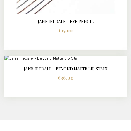
JANE IREDALE – EYE PENCIL
€
17.00
Dit
product
heeft
meerdere
variaties.
Deze
JANE IREDALE – BEYOND MATTE LIP STAIN
BUY NOW
DETAILS
optie
€
36.00
kan
gekozen
Dit
worden
product
op
heeft
de
meerdere
productpagina
variaties.
Deze
optie
kan