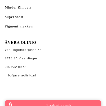
Minder Rimpels
Superboost
Pigment vlekken
ÃVERA QLINIQ
Van Hogendorplaan 3a
3135 BA Vlaardingen
010 232 8577
info@averaqliniq.nl
© 2025 Āvera Qliniq. Alle rechten voorbehouden. Website