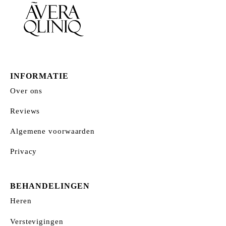
gekozen
worden
op
de
productpagina
INFORMATIE
Over ons
Reviews
Algemene voorwaarden
Privacy
BEHANDELINGEN
Heren
Verstevigingen