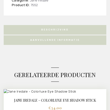
Categorie:
Jane Iredale
aantal
Product ID:
7552
BESCHRIJVING
AANVULLENDE INFORMATIE
GERELATEERDE PRODUCTEN
JANE IREDALE – COLORLUXE EYE SHADOW STICK
BUY NOW
DETAILS
€
34.00