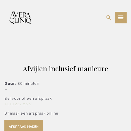
BEHANDELINGEN
PRIJSLIJST
WEBSHOP
OVER ONS
Afvijlen inclusief manicure
Duur:
30 minuten
—
Bel voor of een afspraak:
+010 232 8577
Of maak een afspraak online:
AFSPRAAK MAKEN