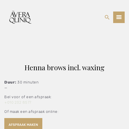
BEHANDELINGEN
PRIJSLIJST
WEBSHOP
OVER ONS
Henna brows incl. waxing
Duur:
30 minuten
—
Bel voor of een afspraak:
+010 232 8577
Of maak een afspraak online:
AFSPRAAK MAKEN