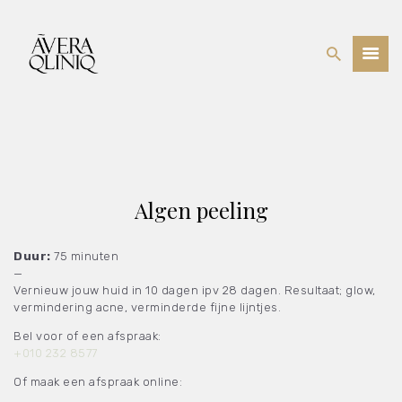
BEHANDELINGEN
PRIJSLIJST
WEBSHOP
OVER ONS
Algen peeling
Duur:
75 minuten
—
Vernieuw jouw huid in 10 dagen ipv 28 dagen. Resultaat; glow,
vermindering acne, verminderde fijne lijntjes.
Bel voor of een afspraak:
+010 232 8577
Of maak een afspraak online: