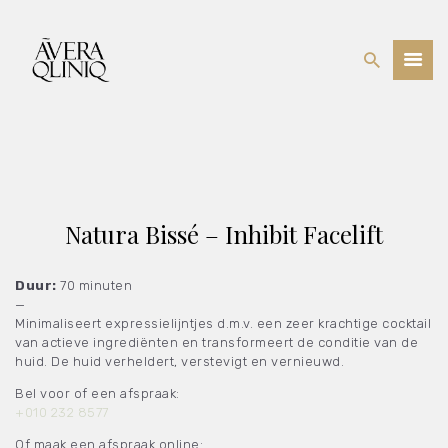
BEHANDELINGEN
PRIJSLIJST
WEBSHOP
OVER ONS
Natura Bissé – Inhibit Facelift
Duur:
70 minuten
—
Minimaliseert expressielijntjes d.m.v. een zeer krachtige cocktail
van actieve ingrediënten en transformeert de conditie van de
huid. De huid verheldert, verstevigt en vernieuwd.
Bel voor of een afspraak:
+010 232 8577
Of maak een afspraak online: