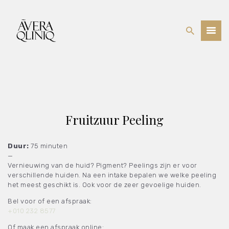
BEHANDELINGEN
PRIJSLIJST
WEBSHOP
OVER ONS
Fruitzuur Peeling
Duur:
75 minuten
—
Vernieuwing van de huid? Pigment? Peelings zijn er voor
verschillende huiden. Na een intake bepalen we welke peeling
het meest geschikt is. Ook voor de zeer gevoelige huiden.
Bel voor of een afspraak:
+010 232 8577
Of maak een afspraak online: