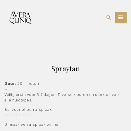
BEHANDELINGEN
PRIJSLIJST
WEBSHOP
OVER ONS
Spraytan
Duur:
20 minuten
—
Veilig bruin voor 5-7 dagen. Diverse kleuren en sterktes voor
alle huidtypes.
Bel voor of een afspraak:
+010 232 8577
Of maak een afspraak online: