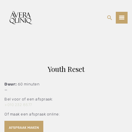
BEHANDELINGEN
PRIJSLIJST
WEBSHOP
OVER ONS
Youth Reset
Duur:
60 minuten
—
Bel voor of een afspraak:
+010 232 8577
Of maak een afspraak online:
AFSPRAAK MAKEN