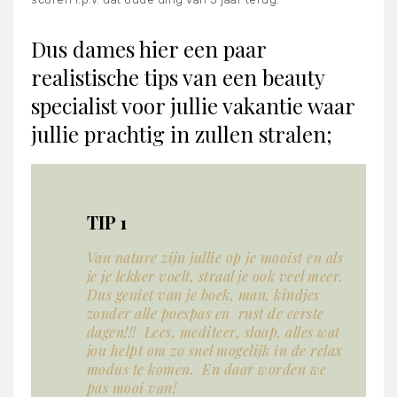
Dus dames hier een paar
realistische tips van een beauty
specialist voor jullie vakantie waar
jullie prachtig in zullen stralen;
TIP 1
Van nature zijn jullie op je mooist en als
je je lekker voelt, straal je ook veel meer.
Dus geniet van je boek, man, kindjes
zonder alle poespas en rust de eerste
dagen!!! Lees, mediteer, slaap, alles wat
jou helpt om zo snel mogelijk in de relax
modus te komen. En daar worden we
pas mooi van!