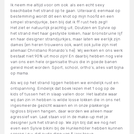
Ik neem me altijd voor om ook als een echt sexy
beachbabe het strand op te gaan. Uiteraard, eenmaal op
bestemming wordt dit een knot op mijn hoofd en een
simpel strandjurkje, ben blij dat ik ff rust heb zeg!!
Het ziet er natuurlijk prachtig uit; Doutzen en Sylvie op
het strand met haar gestylde lokken, haar bronsbruine lijf
en haar designer strandjurkjes, maar laten we eerlijk zijn
dames (en heren trouwens ook, want ook jullie zijn niet
allemaal Christiano Ronaldo’s he). Wij werken en ons werk
bestaat niet 90% uit mooi zijn! En daarbij hebben nog vele
van ons een hele organisatie thuis die in goede banen
geleid moet worden. Sport, school, ortho’s, alles valt bijna
op mama.
Als wij op het strand liggen hebben we eindelijk rust en
ontspanning. Eindelijk dat boek lezen met 1 oog op de
kids of tussen het in slaap vallen door. Het laatste waar
wij dan zin in hebben is wilde losse lokken die in ons net
ingesmeerde gezicht waaien en in onze plakkerige
lipgloss blijven hangen, daar worden we alleen maar
agressief van. Laat staan vol in de make-up met je
designer jurk het strand op. We zijn blij dat we nog net
even een Sylvie bikini bij de Hunkemöller hebben kunnen
scoren i.p.v. dat oude ding van 5 jaar terug.