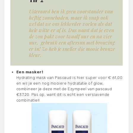
Uiteraard ben ik geen voorstander van
heftig zonnebaden, maar ik snap ook
wel dat we ons lekkerder voelen als dat
hele witte er af is. Dus naast dat je even
de zon pakt voor twaalf uur en na vier
uur, gebruik een aftersun met bronzing
er in! Zo heb je sneller die mooie bronze
kleur.
Een masker!
Hydrating mask van Pascaud is hier super voor € 61,00
en wil je een nog mooiere hydratatie of glow,
combineer je deze met de Ezympeel van pascaud
€37,20. Pas op, want dit is echt een verslavende
combinatie!!