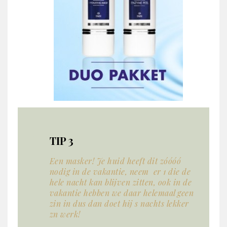
TIP 3
Een masker! Je huid heeft dit zóóóó
nodig in de vakantie, neem er 1 die de
hele nacht kan blijven zitten, ook in de
vakantie hebben we daar helemaal geen
zin in dus dan doet hij s nachts lekker
zn werk!