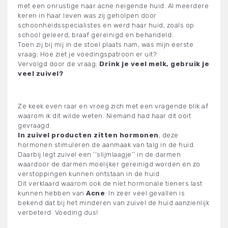
met een onrustige naar acne neigende huid. Al meerdere
keren in haar leven was zij geholpen door
schoonheidsspecialistes en werd haar huid, zoals op
school geleerd, braaf gereinigd en behandeld.
Toen zij bij mij in de stoel plaats nam, was mijn eerste
vraag; Hoe ziet je voedingspatroon er uit?
Vervolgd door de vraag;
Drink je veel melk, gebruik je
veel zuivel?
Ze keek even raar en vroeg zich met een vragende blik af
waarom ik dit wilde weten. Niemand had haar dit ooit
gevraagd.
In zuivel producten zitten hormonen
, deze
hormonen stimuleren de aanmaak van talg in de huid.
Daarbij legt zuivel een ‘’slijmlaagje’’ in de darmen
waardoor de darmen moelijker gereinigd worden en zo
verstoppingen kunnen ontstaan in de huid.
Dit verklaard waarom ook de niet hormonale tieners last
kunnen hebben van
Acne
. In zeer veel gevallen is
bekend dat bij het minderen van zuivel de huid aanzienlijk
verbeterd. Voeding dus!