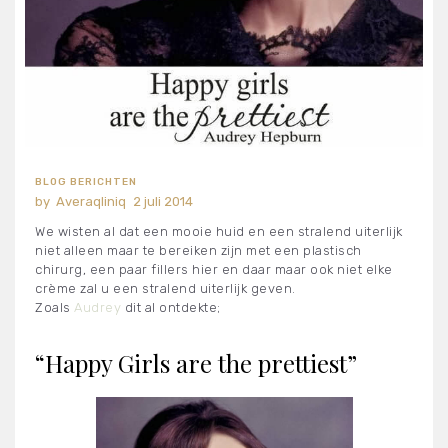
BLOG BERICHTEN
Averaqliniq
2 juli 2014
We wisten al dat een mooie huid en een stralend uiterlijk
niet alleen maar te bereiken zijn met een plastisch
chirurg, een paar fillers hier en daar maar ook niet elke
crème zal u een stralend uiterlijk geven.
Zoals
Audrey
dit al ontdekte;
“Happy Girls are the prettiest”