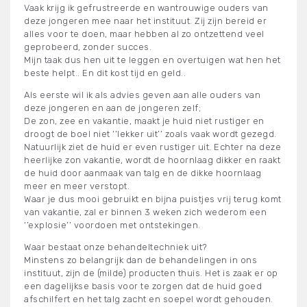
Vaak krijg ik gefrustreerde en wantrouwige ouders van
deze jongeren mee naar het instituut. Zij zijn bereid er
alles voor te doen, maar hebben al zo ontzettend veel
geprobeerd, zonder succes.
Mijn taak dus hen uit te leggen en overtuigen wat hen het
beste helpt.. En dit kost tijd en geld..
Als eerste wil ik als advies geven aan alle ouders van
deze jongeren en aan de jongeren zelf;
De zon, zee en vakantie, maakt je huid niet rustiger en
droogt de boel niet ‘’lekker uit’’ zoals vaak wordt gezegd.
Natuurlijk ziet de huid er even rustiger uit. Echter na deze
heerlijke zon vakantie, wordt de hoornlaag dikker en raakt
de huid door aanmaak van talg en de dikke hoornlaag
meer en meer verstopt.
Waar je dus mooi gebruikt en bijna puistjes vrij terug komt
van vakantie, zal er binnen 3 weken zich wederom een
‘’explosie’’ voordoen met ontstekingen.
Waar bestaat onze behandeltechniek uit?
Minstens zo belangrijk dan de behandelingen in ons
instituut, zijn de (milde) producten thuis. Het is zaak er op
een dagelijkse basis voor te zorgen dat de huid goed
afschilfert en het talg zacht en soepel wordt gehouden.