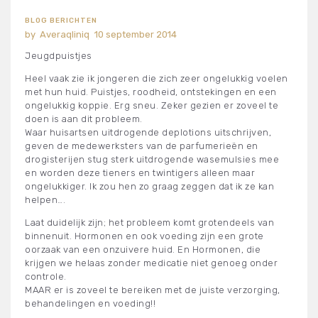
BLOG BERICHTEN
Averaqliniq
10 september 2014
Jeugdpuistjes
Heel vaak zie ik jongeren die zich zeer ongelukkig voelen
met hun huid. Puistjes, roodheid, ontstekingen en een
ongelukkig koppie. Erg sneu. Zeker gezien er zoveel te
doen is aan dit probleem.
Waar huisartsen uitdrogende deplotions uitschrijven,
geven de medewerksters van de parfumerieën en
drogisterijen stug sterk uitdrogende wasemulsies mee
en worden deze tieners en twintigers alleen maar
ongelukkiger. Ik zou hen zo graag zeggen dat ik ze kan
helpen….
Laat duidelijk zijn; het probleem komt grotendeels van
binnenuit. Hormonen en ook voeding zijn een grote
oorzaak van een onzuivere huid. En Hormonen, die
krijgen we helaas zonder medicatie niet genoeg onder
controle.
MAAR er is zoveel te bereiken met de juiste verzorging,
behandelingen en voeding!!