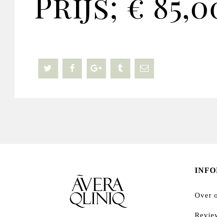
Prijs; € 85,0
INF
Over 
Revie