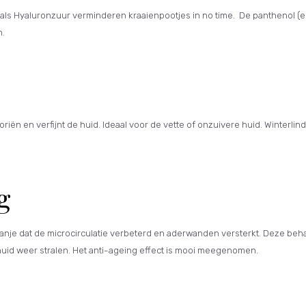
als Hyaluronzuur verminderen kraaienpootjes in no time. De panthenol (
n.
iën en verfijnt de huid. Ideaal voor de vette of onzuivere huid. Winterlind
.
g
anje dat de microcirculatie verbeterd en aderwanden versterkt. Deze beha
huid weer stralen. Het anti-ageing effect is mooi meegenomen.