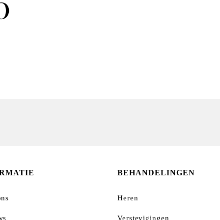
0
ORMATIE
BEHANDELINGEN
ons
Heren
ws
Verstevigingen