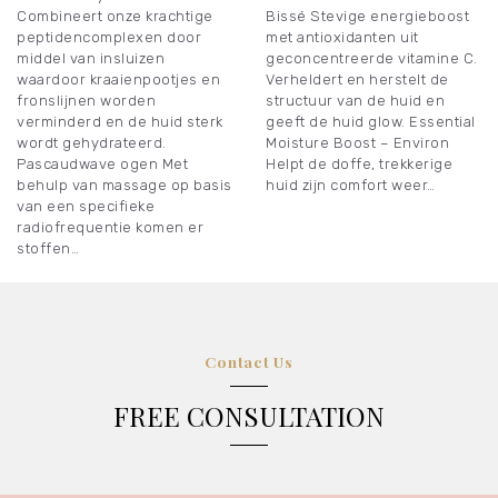
Combineert onze krachtige
Bissé Stevige energieboost
peptidencomplexen door
met antioxidanten uit
middel van insluizen
geconcentreerde vitamine C.
waardoor kraaienpootjes en
Verheldert en herstelt de
fronslijnen worden
structuur van de huid en
verminderd en de huid sterk
geeft de huid glow. Essential
wordt gehydrateerd.
Moisture Boost – Environ
Pascaudwave ogen Met
Helpt de doffe, trekkerige
behulp van massage op basis
huid zijn comfort weer…
van een specifieke
radiofrequentie komen er
stoffen…
Contact Us
FREE CONSULTATION