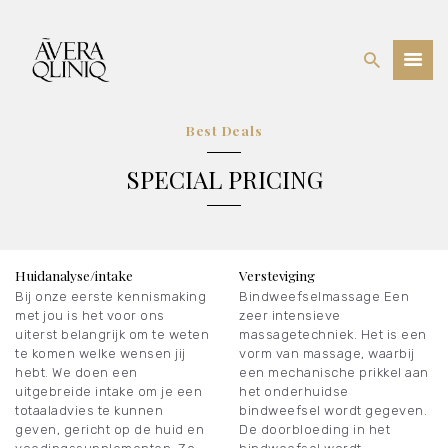
BEHANDELINGEN
Best Deals
PRIJSLIJST
SPECIAL PRICING
WEBSHOP
OVER ONS
Huidanalyse/intake
Versteviging
Bij onze eerste kennismaking
Bindweefselmassage Een
met jou is het voor ons
zeer intensieve
uiterst belangrijk om te weten
massagetechniek. Het is een
te komen welke wensen jij
vorm van massage, waarbij
hebt. We doen een
een mechanische prikkel aan
uitgebreide intake om je een
het onderhuidse
totaaladvies te kunnen
bindweefsel wordt gegeven.
geven, gericht op de huid en
De doorbloeding in het