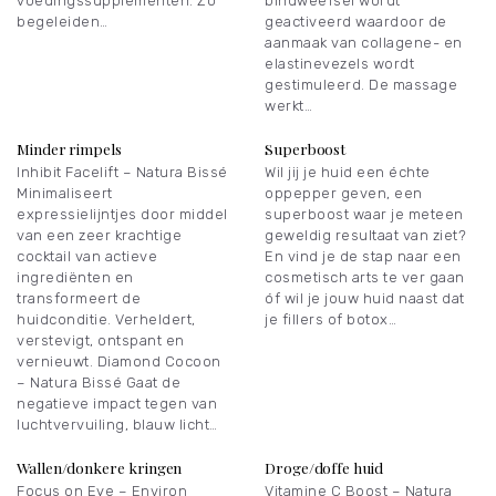
voedingssupplementen. Zo
bindweefsel wordt
begeleiden…
geactiveerd waardoor de
aanmaak van collagene- en
elastinevezels wordt
gestimuleerd. De massage
werkt…
Minder rimpels
Superboost
Inhibit Facelift – Natura Bissé
Wil jij je huid een échte
Minimaliseert
oppepper geven, een
expressielijntjes door middel
superboost waar je meteen
van een zeer krachtige
geweldig resultaat van ziet?
cocktail van actieve
En vind je de stap naar een
ingrediënten en
cosmetisch arts te ver gaan
transformeert de
óf wil je jouw huid naast dat
huidconditie. Verheldert,
je fillers of botox…
verstevigt, ontspant en
vernieuwt. Diamond Cocoon
– Natura Bissé Gaat de
negatieve impact tegen van
luchtvervuiling, blauw licht…
Wallen/donkere kringen
Droge/doffe huid
Focus on Eye – Environ
Vitamine C Boost – Natura