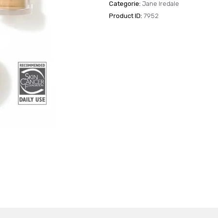
Powder
Categorie:
Jane Iredale
Me
Product ID:
7952
SPF30
aantal