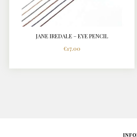
JANE IREDALE – EYE PENCIL
€
17.00
Dit
product
heeft
meerdere
variaties.
Deze
optie
kan
gekozen
worden
INF