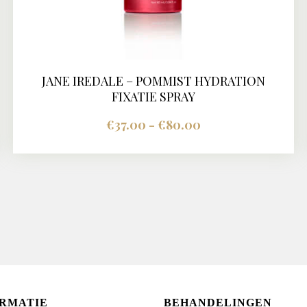
JANE IREDALE – POMMIST HYDRATION
BUY NOW
DETAILS
FIXATIE SPRAY
€
37.00
-
€
80.00
Prijsklasse:
€37.00
tot
Dit
€80.00
product
heeft
meerdere
variaties.
Deze
optie
kan
gekozen
ORMATIE
BEHANDELINGEN