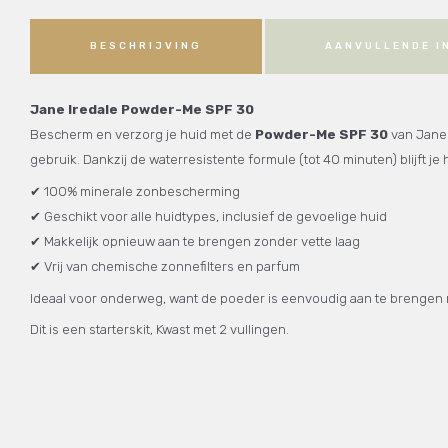
BESCHRIJVING
AANVULLENDE I
Jane Iredale Powder-Me SPF 30
Bescherm en verzorg je huid met de
Powder-Me SPF 30
van Jane 
gebruik. Dankzij de waterresistente formule (tot 40 minuten) blijft 
✔ 100% minerale zonbescherming
✔ Geschikt voor alle huidtypes, inclusief de gevoelige huid
✔ Makkelijk opnieuw aan te brengen zonder vette laag
✔ Vrij van chemische zonnefilters en parfum
Ideaal voor onderweg, want de poeder is eenvoudig aan te brengen m
Dit is een starterskit, Kwast met 2 vullingen.