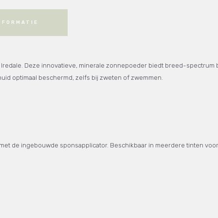
NFORMATIE
Iredale. Deze innovatieve, minerale zonnepoeder biedt breed-spectrum b
je huid optimaal beschermd, zelfs bij zweten of zwemmen.
et de ingebouwde sponsapplicator. Beschikbaar in meerdere tinten voor ee