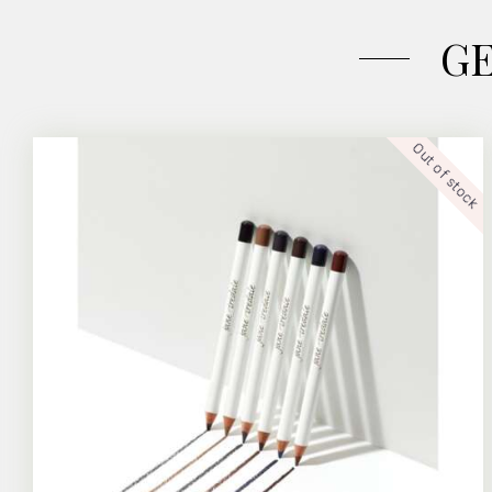
G
Out of stock