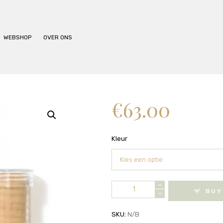
BEHANDELINGEN
PRIJSLIJST
WEBSHOP
OVER ONS
WEBSHOP
OVER ONS
€
63.00
Kleur
Jane
BUY
Iredale
-
SKU:
N/B