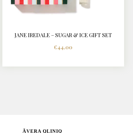
JANE IREDALE – SUGAR & ICE GIFT SET
BUY NOW
DETAILS
€
44.00
ÃVERA QLINIQ