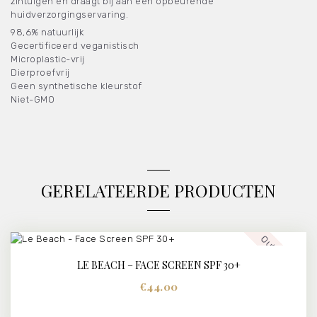
zintuigen en draagt ​​bij aan een opbeurende
huidverzorgingservaring.
98,6% natuurlijk
Gecertificeerd veganistisch
Microplastic-vrij
Dierproefvrij
Geen synthetische kleurstof
Niet-GMO
GERELATEERDE PRODUCTEN
Out of stock
LE BEACH – FACE SCREEN SPF 30+
€
44.00