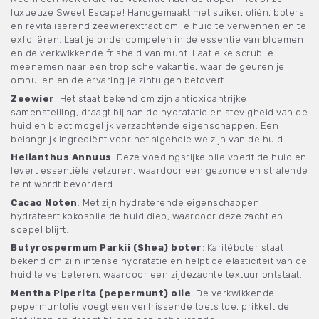
luxueuze Sweet Escape! Handgemaakt met suiker, oliën, boters
en revitaliserend zeewierextract om je huid te verwennen en te
exfoliëren. Laat je onderdompelen in de essentie van bloemen
en de verkwikkende frisheid van munt. Laat elke scrub je
meenemen naar een tropische vakantie, waar de geuren je
omhullen en de ervaring je zintuigen betovert.
Zeewier
: Het staat bekend om zijn antioxidantrijke
samenstelling, draagt ​​bij aan de hydratatie en stevigheid van de
huid en biedt mogelijk verzachtende eigenschappen. Een
belangrijk ingrediënt voor het algehele welzijn van de huid.
Helianthus Annuus
: Deze voedingsrijke olie voedt de huid en
levert essentiële vetzuren, waardoor een gezonde en stralende
teint wordt bevorderd.
Cacao Noten
: Met zijn hydraterende eigenschappen
hydrateert kokosolie de huid diep, waardoor deze zacht en
soepel blijft.
Butyrospermum Parkii (Shea) boter
: Karitéboter staat
bekend om zijn intense hydratatie en helpt de elasticiteit van de
huid te verbeteren, waardoor een zijdezachte textuur ontstaat.
Mentha Piperita (pepermunt) olie
: De verkwikkende
pepermuntolie voegt een verfrissende toets toe, prikkelt de