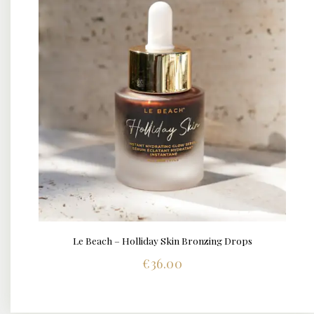
Le Beach – Holliday Skin Bronzing Drops
BUY NOW
DETAILS
€
36.00