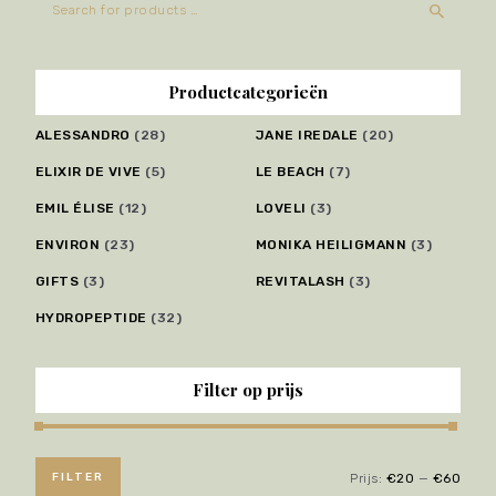
Productcategorieën
ALESSANDRO
(28)
JANE IREDALE
(20)
ELIXIR DE VIVE
(5)
LE BEACH
(7)
EMIL ÉLISE
(12)
LOVELI
(3)
ENVIRON
(23)
MONIKA HEILIGMANN
(3)
GIFTS
(3)
REVITALASH
(3)
HYDROPEPTIDE
(32)
Filter op prijs
FILTER
Prijs:
€20
—
€60
Min.
Max.