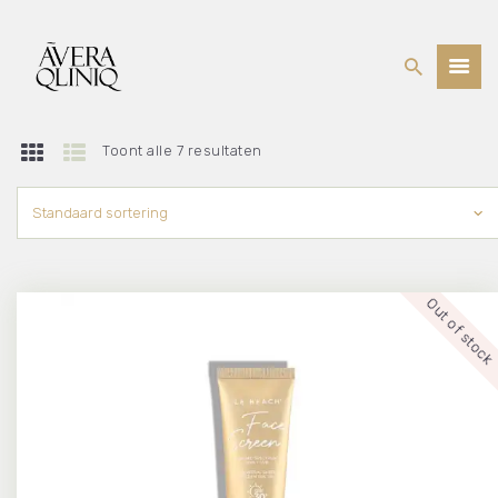
BEHANDELINGEN
Toont alle 7 resultaten
PRIJSLIJST
WEBSHOP
OVER ONS
Out of stock