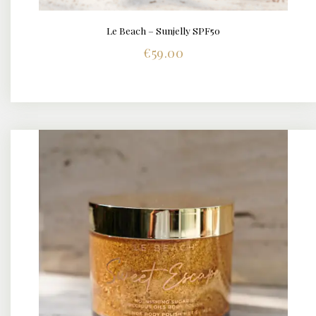
Le Beach – Sunjelly SPF50
BUY NOW
DETAILS
€
59.00