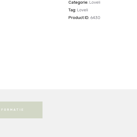
Fresh
Categorie:
Loveli
Cotton
Tag:
Loveli
aantal
Product ID:
6430
NFORMATIE