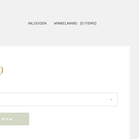
INLOGGEN
WINKELMAND
(0 ITEMS)
Prijsklasse:
9
€8.99
tot
€15.99
 NOW