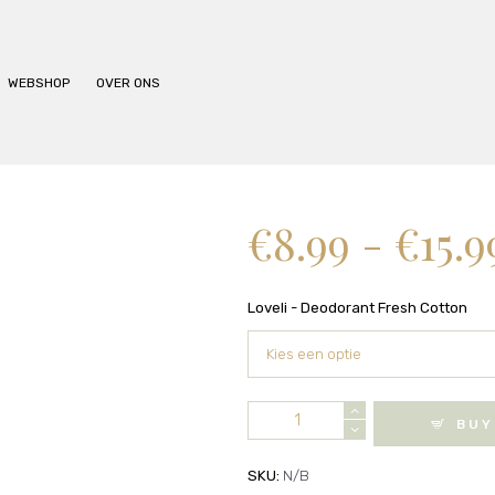
BEHANDELINGEN
PRIJSLIJST
WEBSHOP
OVER ONS
WEBSHOP
OVER ONS
€
8.99
-
€
15.9
Loveli - Deodorant Fresh Cotton
Loveli
BUY
-
Deodorant
SKU:
N/B