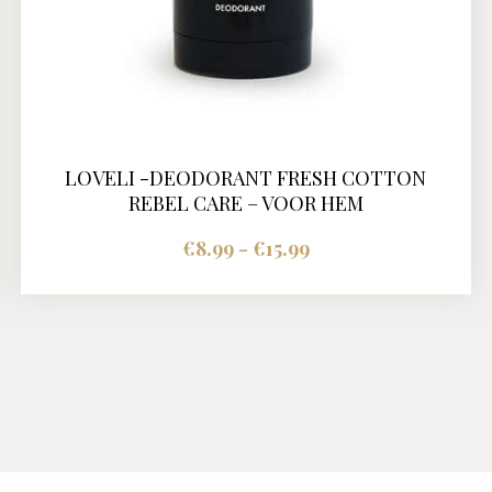
LOVELI -DEODORANT FRESH COTTON
BUY NOW
DETAILS
REBEL CARE – VOOR HEM
€
8.99
-
€
15.99
Prijsklasse:
€8.99
tot
Dit
€15.99
product
heeft
meerdere
variaties.
Deze
optie
kan