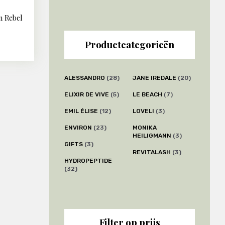
n Rebel
AILS
ijsklasse:
Productcategorieën
.99
t
5.99
ALESSANDRO
(28)
JANE IREDALE
(20)
ELIXIR DE VIVE
(5)
LE BEACH
(7)
EMIL ÉLISE
(12)
LOVELI
(3)
ENVIRON
(23)
MONIKA
HEILIGMANN
(3)
GIFTS
(3)
REVITALASH
(3)
HYDROPEPTIDE
(32)
na
Filter op prijs