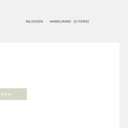
INLOGGEN
WINKELMAND
(0 ITEMS)
onkelijke
Huidige
prijs
is:
.
€35.00.
 NOW