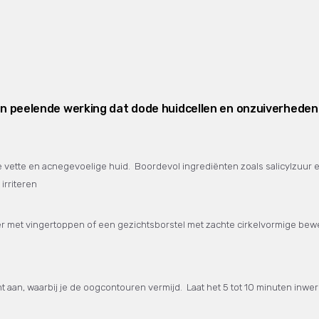
en peelende werking dat dode huidcellen en onzuiverheden 
e vette en acnegevoelige huid. Boordevol ingrediënten zoals salicylzuur 
irriteren
eer met vingertoppen of een gezichtsborstel met zachte cirkelvormige be
ht aan, waarbij je de oogcontouren vermijd. Laat het 5 tot 10 minuten in