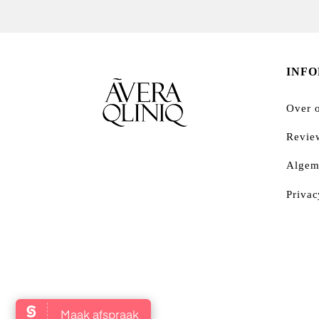
INF
Over 
Revie
Algem
Privac