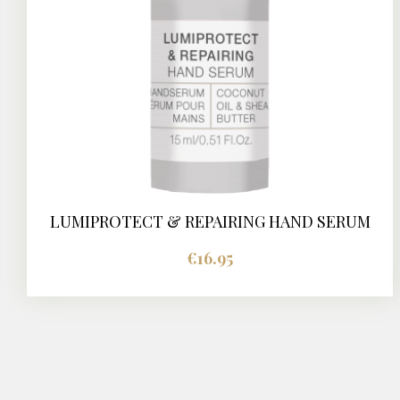
LUMIPROTECT & REPAIRING HAND SERUM
BUY NOW
DETAILS
€
16.95