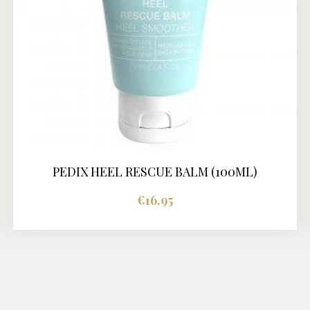
PEDIX HEEL RESCUE BALM (100ML)
BUY NOW
DETAILS
€
16.95