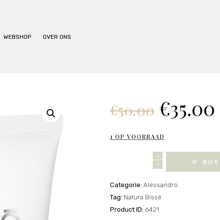
BEHANDELINGEN
PRIJSLIJST
WEBSHOP
OVER ONS
WEBSHOP
OVER ONS
Oorspr
€
35.00
€
50.00
prijs
was:
€50.00
1 OP VOORRAAD
Natura
BUY
Bissé
-
Categorie:
Alessandro
Stabilizing
Tag:
Natura Bissé
Cleansing
Product ID:
6421
Mask