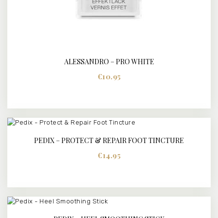
ALESSANDRO – PRO WHITE
BUY NOW
DETAILS
€
10.95
PEDIX – PROTECT & REPAIR FOOT TINCTURE
BUY NOW
DETAILS
€
14.95