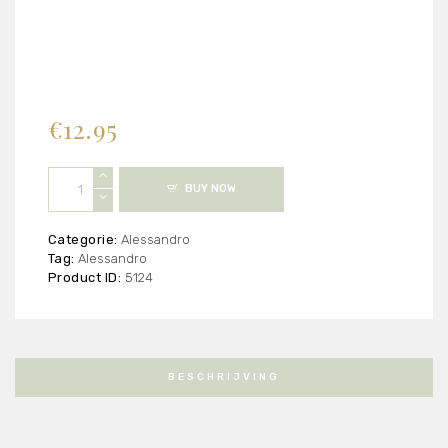
€
12.95
Pedix
BUY NOW
-
Silky
Touch
Categorie:
Alessandro
aantal
Tag:
Alessandro
Product ID:
5124
BESCHRIJVING