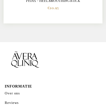
PEDIX – HEEL SMOOTHING STICK
BUY NOW
DETAILS
€
10.95
INFORMATIE
Over ons
Reviews