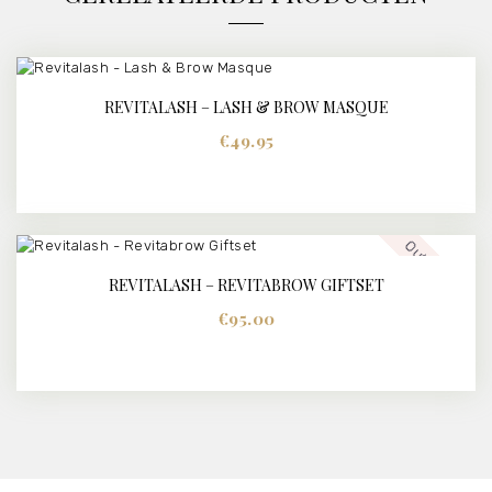
REVITALASH – LASH & BROW MASQUE
BUY NOW
DETAILS
€
49.95
Out of stock
REVITALASH – REVITABROW GIFTSET
€
95.00