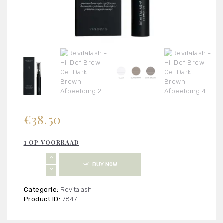
€
38.50
1 OP VOORRAAD
Revitalash
BUY NOW
-
Hi-
Def
Categorie:
Revitalash
Brow
Product ID:
7847
Gel
Dark