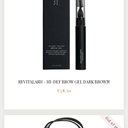
REVITALASH – HI-DEF BROW GEL DARK BROWN
BUY NOW
DETAILS
€
38.50
Out of stock