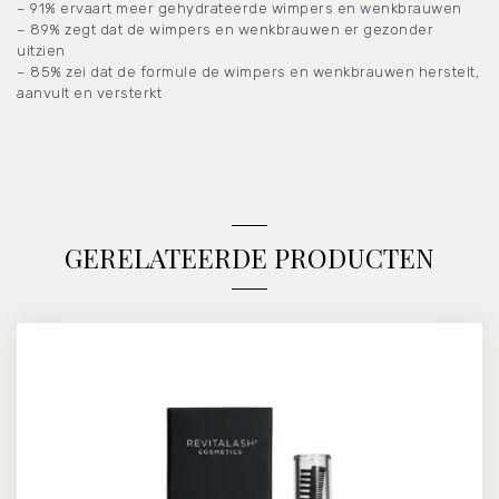
– 91% ervaart meer gehydrateerde wimpers en wenkbrauwen
– 89% zegt dat de wimpers en wenkbrauwen er gezonder
uitzien
– 85% zei dat de formule de wimpers en wenkbrauwen herstelt,
aanvult en versterkt
GERELATEERDE PRODUCTEN