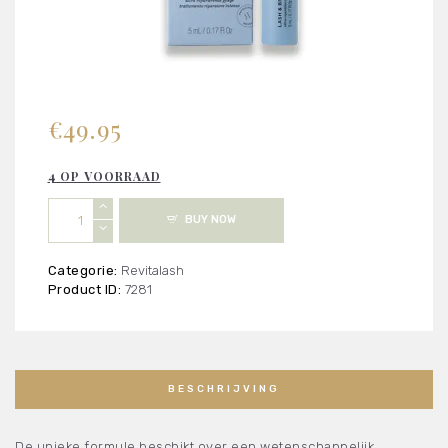
€
49.95
4 OP VOORRAAD
Revitalash
BUY NOW
-
Lash
&
Categorie:
Revitalash
Brow
Product ID:
7281
Masque
aantal
BESCHRIJVING
De unieke formule beschikt over een wetenschappelijk