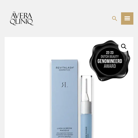
BEHANDELINGEN
PRIJSLIJST
WEBSHOP
OVER ONS