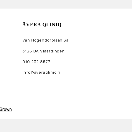
ÃVERA QLINIQ
Van Hogendorplaan 3a
3135 BA Vlaardingen
010 232 8577
info@averaqliniq.nl
 Brown