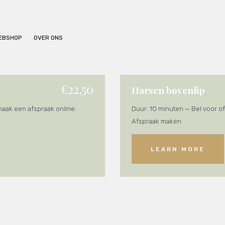
BEHANDELINGEN
PRIJSLIJST
EBSHOP
OVER ONS
WEBSHOP
OVER ONS
€22,50
Harsen bovenlip
maak een afspraak online:
Duur: 10 minuten — Bel voor o
Afspraak maken
LEARN MORE