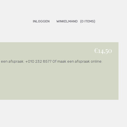
INLOGGEN
WINKELMAND
(0 ITEMS)
€14,50
f een afspraak: +010 232 8577 Of maak een afspraak online: