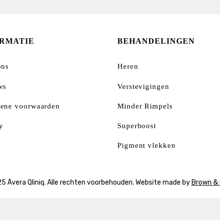
ORMATIE
BEHANDELINGEN
ons
Heren
ws
Verstevigingen
ene voorwaarden
Minder Rimpels
y
Superboost
Pigment vlekken
5 Āvera Qliniq. Alle rechten voorbehouden. Website made by
Brown &