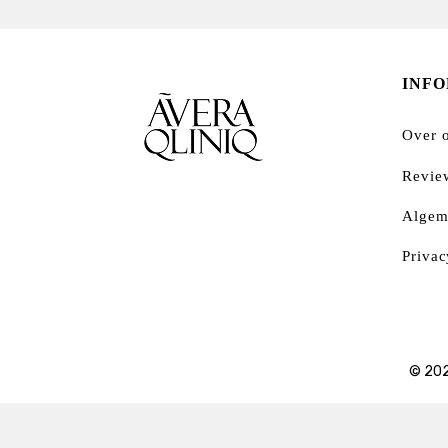
INF
Over 
Revie
Algem
Privac
© 202