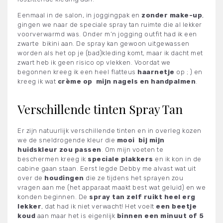
Eenmaal in de salon, in joggingpak en
zonder make-up
,
gingen we naar de speciale spray tan ruimte die al lekker
voorverwarmd was. Onder m’n jogging outfit had ik een
zwarte bikini aan. De spray kan gewoon uitgewassen
worden als het op je (bad)kleding komt, maar ik dacht met
zwart heb ik geen risico op vlekken. Voordat we
begonnen kreeg ik een heel flatteus
haarnetje
op ; ) en
kreeg ik wat
crème op mijn nagels en handpalmen
.
Verschillende tinten Spray Tan
Er zijn natuurlijk verschillende tinten en in overleg kozen
we de sneldrogende kleur die
mooi bij mijn
huidskleur zou passen
. Om mijn voeten te
beschermen kreeg ik
speciale plakkers
en ik kon in de
cabine gaan staan. Eerst legde Debby me alvast wat uit
over de
houdingen
die ze tijdens het sprayen zou
vragen aan me (het apparaat maakt best wat geluid) en we
konden beginnen. De
spray tan zelf ruikt heel erg
lekker
, dat had ik niet verwacht! Het voelt
een beetje
koud
aan maar het is eigenlijk
binnen een minuut of 5