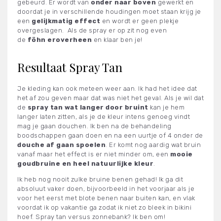
gebeurd. Er wordt van
onder naar boven
gewerkt en
doordat je in verschillende houdingen moet staan krijg je
een
gelijkmatig effect
en wordt er geen plekje
overgeslagen. Als de spray er op zit nog even
de
föhn eroverheen
en klaar ben je!
Resultaat Spray Tan
Je kleding kan ook meteen weer aan. Ik had het idee dat
het af zou geven maar dat was niet het geval. Als je wil dat
de
spray tan wat langer
door bruint
kan je hem
langer laten zitten, als je de kleur intens genoeg vindt
mag je gaan douchen. Ik ben na de behandeling
boodschappen gaan doen en na een uurtje of 4 onder de
douche af gaan spoelen
. Er komt nog aardig wat bruin
vanaf maar het effect is er niet minder om, een
mooie
goudbruine en heel natuurlijke kleur
.
Ik heb nog nooit zulke bruine benen gehad! Ik ga dit
absoluut vaker doen, bijvoorbeeld in het voorjaar als je
voor het eerst met blote benen naar buiten kan, en vlak
voordat ik op vakantie ga zodat ik niet zo bleek in bikini
hoef. Spray tan versus zonnebank? Ik ben om!