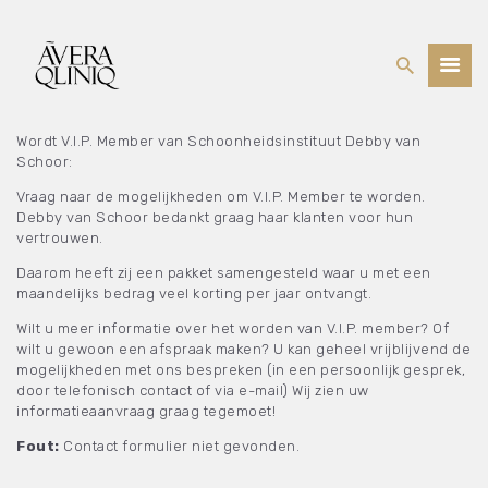
BEHANDELINGEN
Wordt V.I.P. Member van Schoonheidsinstituut Debby van
Schoor:
PRIJSLIJST
Vraag naar de mogelijkheden om V.I.P. Member te worden.
WEBSHOP
Debby van Schoor bedankt graag haar klanten voor hun
OVER ONS
vertrouwen.
Daarom heeft zij een pakket samengesteld waar u met een
maandelijks bedrag veel korting per jaar ontvangt.
Wilt u meer informatie over het worden van V.I.P. member? Of
wilt u gewoon een afspraak maken? U kan geheel vrijblijvend de
mogelijkheden met ons bespreken (in een persoonlijk gesprek,
door telefonisch contact of via e-mail) Wij zien uw
informatieaanvraag graag tegemoet!
Fout:
Contact formulier niet gevonden.