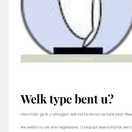
Lavendel nageltype
Welk type bent u?
Hieronder ga ik u uitleggen wat het beste bij uw type past. Maa
We weten nu de drie nageltypes. U begrijpt waarschijnlijk wel 