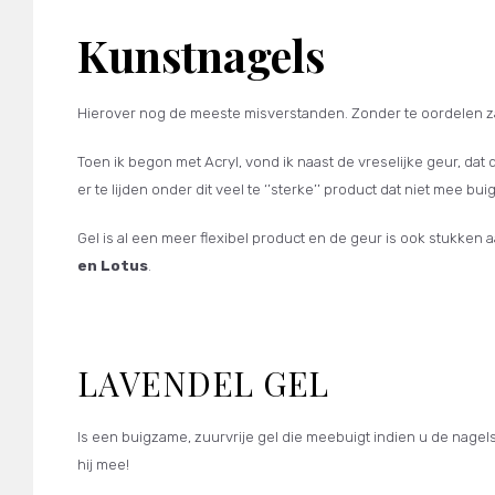
Kunstnagels
Hierover nog de meeste misverstanden. Zonder te oordelen za
Toen ik begon met Acryl, vond ik naast de vreselijke geur, da
er te lijden onder dit veel te ‘’sterke’’ product dat niet mee bu
Gel is al een meer flexibel product en de geur is ook stukken
en Lotus
.
LAVENDEL GEL
Is een buigzame, zuurvrije gel die meebuigt indien u de nagel
hij mee!