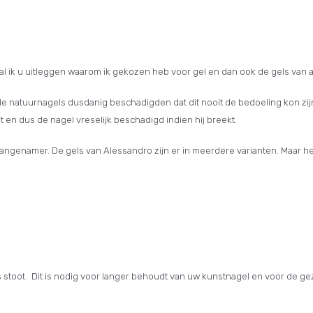
l ik u uitleggen waarom ik gekozen heb voor gel en dan ook de gels van 
t de natuurnagels dusdanig beschadigden dat dit nooit de bedoeling kon z
igt en dus de nagel vreselijk beschadigd indien hij breekt.
 aangenamer. De gels van Alessandro zijn er in meerdere varianten. Maar h
s stoot. Dit is nodig voor langer behoudt van uw kunstnagel en voor de ge