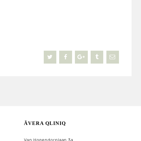
ÃVERA QLINIQ
Van Hogendorplaan 3a