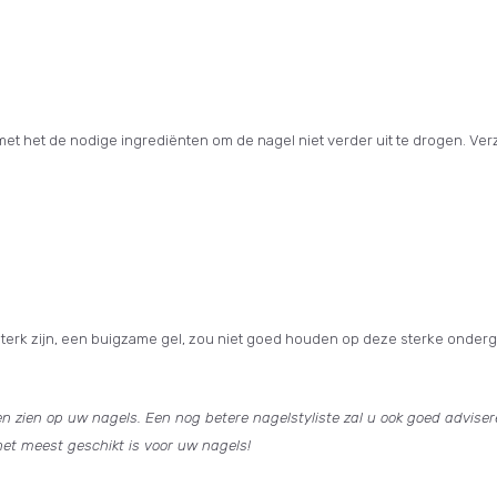
 met het de nodige ingrediënten om de nagel niet verder uit te drogen. V
k sterk zijn, een buigzame gel, zou niet goed houden op deze sterke onder
ten zien op uw nagels. Een nog betere nagelstyliste zal u ook goed advis
het meest geschikt is voor uw nagels!