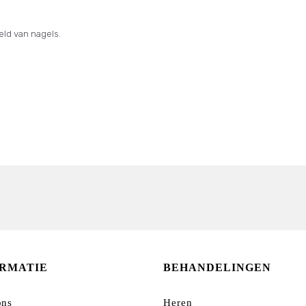
eld van nagels.
ORMATIE
BEHANDELINGEN
ons
Heren