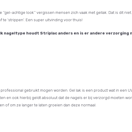
‘’gel-achtige look’’ vergissen mensen zich vaak met gellak. Dat is dit niet. S
te ‘strippen’. Een super uitvinding voor thuis!
lk nageltype houdt Striplac anders en is er andere verzorging 
en professional gebruikt mogen worden. Gel lak is een product wat in een
n zitten en ook hierbij geldt absoluut dat de nagels er bij verzorgd moeten 
en of om ze langer te laten groeien dan deze normaal.