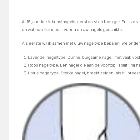
Al 15 jaar doe ik kunstnagels, eerst acryl en toen gel. Er is z
en wat nou het meest voor u en uw nagels geschikt is!
Als eerste wil ik samen met u uw nageltype bepalen. We onder
Lavendel nageltype; Dunne, buigzame nagel, met vaak voc
Roos nageltype; Een nagel die aan de voortop ‘’splijt’’, hij 
Lotus nageltype; Sterke nagel, breekt zelden, ‘als hij bre