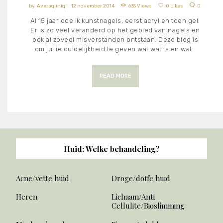
Averaqliniq
12 november 2014
635
Views
0
Likes
0
Al 15 jaar doe ik kunstnagels, eerst acryl en toen gel.
Er is zo veel veranderd op het gebied van nagels en
ook al zoveel misverstanden ontstaan. Deze blog is
om jullie duidelijkheid te geven wat wat is en wat…
READ MORE
Huid: Welke behandeling?
Acne/vette huid
Droge/doffe huid
Heren
Lichaam/Anti
Cellulite/Bioslimming