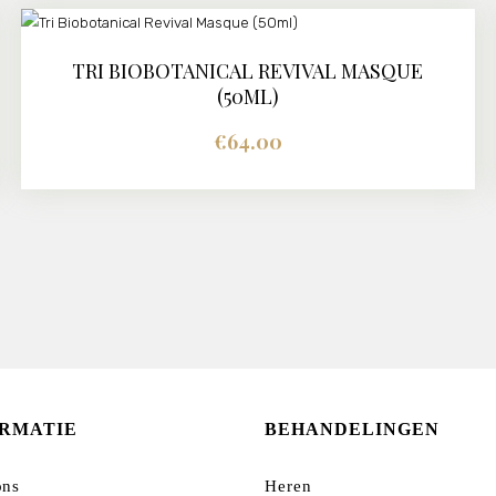
TRI BIOBOTANICAL REVIVAL MASQUE
DETAILS
(50ML)
€
64.00
ORMATIE
BEHANDELINGEN
ons
Heren