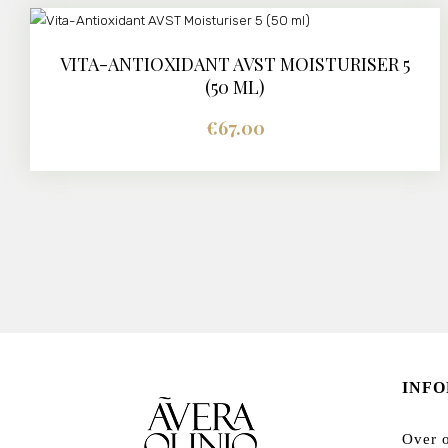
VITA-ANTIOXIDANT AVST MOISTURISER 5
DETAILS
(50 ML)
€
67.00
INF
Over 