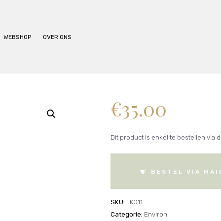
BEHANDELINGEN
PRIJSLIJST
WEBSHOP
OVER ONS
WEBSHOP
OVER ONS
€
35.00
Dit product is enkel te bestellen via d
BESTEL VIA MAI
SKU:
FK011
Categorie:
Environ