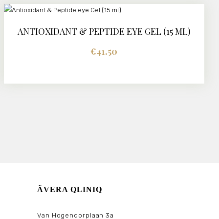
ANTIOXIDANT & PEPTIDE EYE GEL (15 ML)
DETAILS
€
41.50
ÃVERA QLINIQ
Van Hogendorplaan 3a