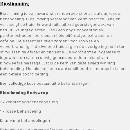
Bioslimming
Bioslimming is een award winnende revolutionaire afslankende
behandeling. Bioslimming verbrandt vet, vermindert cellulite en
verstevigt de huid. Er wordt uitsluitend gebruik gemaakt van
natuurlijke ingrediënten. Denk aan hoge concentraties
plantenextracten, pure essentiële oliën, algenextracten en
cafeïne. De essentiële oliën zorgen voor lipolyse en
vetverbranding in de tweede huidlaag en de overige ingrediënten
stimuleren de afvoer en circulatie. Je wordt ermee ingesmeerd,
ingewrapt en daarna stevig gemasseerd door middel van
bindweefselmassage. Dat is de kern van deze award winning
behandeling. Met als doel een slanker silhouet, minder cellulite en
een betere doorbloeding.
Een volledige kuur bestaat uit 6 behandelingen.
Bioslimming Bodywrap
1 x kennismakingsbehandeling
1 x losse behandeling
Kuur van 6 behandelingen
Bijboeken van de armen of kuiten is mogelijk voor