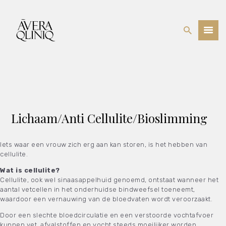
BEHANDELINGEN
PRIJSLIJST
WEBSHOP
OVER ONS
Lichaam/Anti Cellulite/Bioslimming
Iets waar een vrouw zich erg aan kan storen, is het hebben van
cellulite.
Wat is cellulite?
Cellulite, ook wel sinaasappelhuid genoemd, ontstaat wanneer het
aantal vetcellen in het onderhuidse bindweefsel toeneemt,
waardoor een vernauwing van de bloedvaten wordt veroorzaakt.
Door een slechte bloedcirculatie en een verstoorde vochtafvoer
kunnen vet, afvalstoffen en vocht steeds moeilijker worden