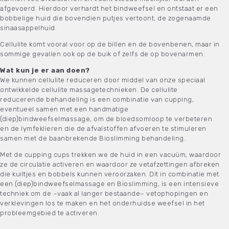
afgevoerd. Hierdoor verhardt het bindweefsel en ontstaat er een
bobbelige huid die bovendien putjes vertoont, de zogenaamde
sinaasappelhuid.
Cellulite komt vooral voor op de billen en de bovenbenen, maar in
sommige gevallen ook op de buik of zelfs de op bovenarmen.
Wat kun je er aan doen?
We kunnen
cellulite reduceren door middel van onze speciaal
ontwikkelde cellulite massagetechnieken. De cellulite
reducerende behandeling is een combinatie van cupping,
eventueel samen met een handmatige
(diep)bindweefselmassage, om de bloedsomloop te verbeteren
en de lymfeklieren die de afvalstoffen afvoeren te stimuleren
samen met de baanbrekende Bioslimming behandeling.
Met de cupping cups trekken we de huid in een vacuüm, waardoor
ze de circulatie activeren en waardoor ze vetafzettingen afbreken
die kuiltjes en bobbels kunnen veroorzaken. Dit in combinatie met
een (diep)bindweefselmassage en Bioslimming, is een intensieve
techniek om de –vaak al langer bestaande– vetophopingen en
verklevingen los te maken en het onderhuidse weefsel in het
probleemgebied te activeren.