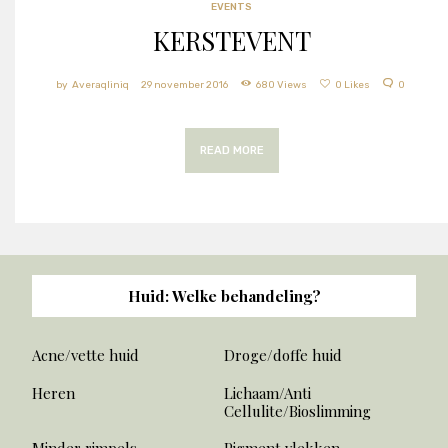
EVENTS
KERSTEVENT
Averaqliniq
29 november 2016
680
Views
0
Likes
0
READ MORE
Huid: Welke behandeling?
Acne/vette huid
Droge/doffe huid
Heren
Lichaam/Anti
Cellulite/Bioslimming