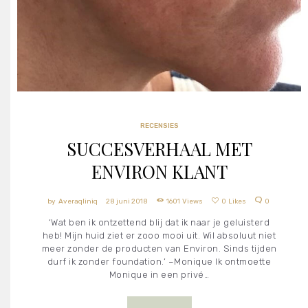
RECENSIES
SUCCESVERHAAL MET
ENVIRON KLANT
Averaqliniq
28 juni 2018
1601
Views
0
Likes
0
‘Wat ben ik ontzettend blij dat ik naar je geluisterd
heb! Mijn huid ziet er zooo mooi uit. Wil absoluut niet
meer zonder de producten van Environ. Sinds tijden
durf ik zonder foundation.’ –Monique Ik ontmoette
Monique in een privé…