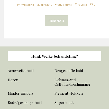
Averaqliniq
29 april 2015
2106
Views
0
Likes
0
READ MORE
Huid: Welke behandeling?
Acne/vette huid
Droge/doffe huid
Heren
Lichaam/Anti
Cellulite/Bioslimming
Minder rimpels
Pigment vlekken
Rode/gevoelige huid
Superboost