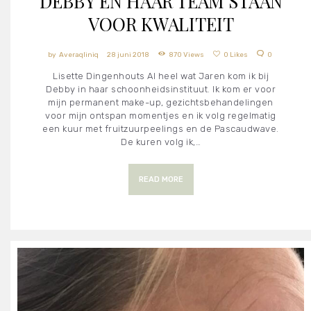
DEBBY EN HAAR TEAM STAAN
VOOR KWALITEIT
Averaqliniq
28 juni 2018
870
Views
0
Likes
0
Lisette Dingenhouts Al heel wat Jaren kom ik bij
Debby in haar schoonheidsinstituut. Ik kom er voor
mijn permanent make-up, gezichtsbehandelingen
voor mijn ontspan momentjes en ik volg regelmatig
een kuur met fruitzuurpeelings en de Pascaudwave.
De kuren volg ik,…
READ MORE