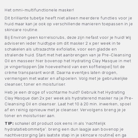
Het omni-multifunctionele masker!
Dit brilliante tubetje heeft niet alleen meerdere functies voor je
huid maar kan je ook op verschillende manieren toepassen in je
skincare routine.
Bij Environ geen korrelscrubs, deze zijn nefast voor je huid! Wij
adviseren ieder huidtype om dit masker 2 x per week in te
schakelen als ultrazachte exfoliatie, voor een gladde en
stralende huid. Start met het aanbrengen van je Pre-Cleansing
Oil en masseer hier bovenop het Hydrating Clay Masque in met
je vingertoppen (de hoeveelheid van een koffielepel) tot de
crème transparant wordt. Daarna eventjes laten drogen,
vermengen met water en afspoelen. Volg met je gebruikelijke
cleanser, toner en moisturiser.
Heb je een droge of vochtarme huid? Gebruik het Hydrating
Clay Masque dan 2x per week als hydraterend masker na je Pre-
Cleansing Oil en cleanser. Laat het 10 à 20 min. inwerken, spoel
af en reinig opnieuw met je cleanser. Vervolgens breng je je
toner en moisturiser aan.
TIP:
schakel dit product ook eens in als ‘nachtelijk
hydratatiebommetje’: breng een dun laagje aan bovenop je
nachtverzorging (als laatste stap in je skincare routine) en ga